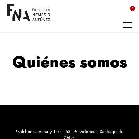
0
Quiénes somos
TU CARRITO
Correo electrónico
0
árticulo(s)
Melchor Concha y Toro 153, Providencia, Santiago de
Costo total de los productos:
$
0
.-
Chile.